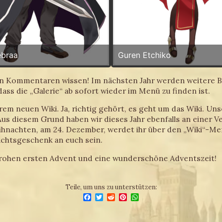
ebraa
Guren Etchiko
n Kommentaren wissen! Im nächsten Jahr werden weitere Bild
ss die „Galerie“ ab sofort wieder im Menü zu finden ist.
m neuen Wiki. Ja, richtig gehört, es geht um das Wiki. Unse
us diesem Grund haben wir dieses Jahr ebenfalls an einer Ve
Weihnachten, am 24. Dezember, werdet ihr über den „Wiki“-
achtsgeschenk an euch sein.
rohen ersten Advent und eine wunderschöne Adventszeit!
Teile, um uns zu unterstützen:
Facebook
Twitter
Reddit
Pinterest
WhatsApp