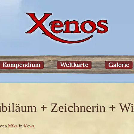
Kompendium
Weltkarte
Galerie
ubiläum + Zeichnerin + Wi
 von
Mika
in
News