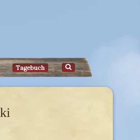
Tagebuch
ki