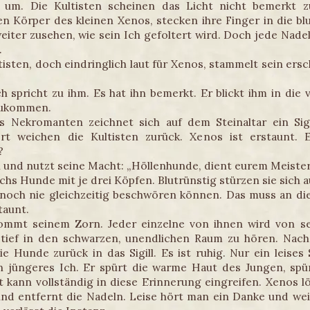
 um. Die Kultisten scheinen das Licht nicht bemerkt 
en Körper des kleinen Xenos, stecken ihre Finger in die bl
weiter zusehen, wie sein Ich gefoltert wird. Doch jede Nadel
.
tisten, doch eindringlich laut für Xenos, stammelt sein ers
h spricht zu ihm. Es hat ihn bemerkt. Er blickt ihm in di
hzukommen.
 Nekromanten zeichnet sich auf dem Steinaltar ein Sig
rt weichen die Kultisten zurück. Xenos ist erstaunt. 
?
 und nutzt seine Macht: „Höllenhunde, dient eurem Meister
echs Hunde mit je drei Köpfen. Blutrünstig stürzen sie sic
 noch nie gleichzeitig beschwören können. Das muss an d
taunt.
mmt seinem Zorn. Jeder einzelne von ihnen wird von se
 tief in den schwarzen, unendlichen Raum zu hören. Nach
 Hunde zurück in das Sigill. Es ist ruhig. Nur ein leises
n jüngeres Ich. Er spürt die warme Haut des Jungen, spü
 kann vollständig in diese Erinnerung eingreifen. Xenos 
nd entfernt die Nadeln. Leise hört man ein Danke und wei