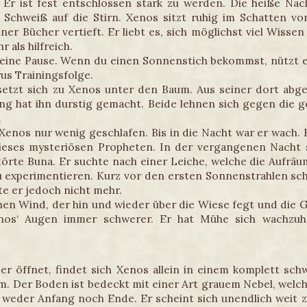
r ist fest entschlossen stark zu werden. Die heiße Na
 Schweiß auf die Stirn. Xenos sitzt ruhig im Schatten 
iner Bücher vertieft. Er liebt es, sich möglichst viel Wiss
 als hilfreich.
 eine Pause. Wenn du einen Sonnenstich bekommst, nützt es
us Trainingsfolge.
setzt sich zu Xenos unter den Baum. Aus seiner dort abge
ng hat ihn durstig gemacht. Beide lehnen sich gegen die 
.
 Xenos nur wenig geschlafen. Bis in die Nacht war er wach.
ieses mysteriösen Propheten. In der vergangenen Nacht s
störte Buna. Er suchte nach einer Leiche, welche die Aufr
u experimentieren. Kurz vor den ersten Sonnenstrahlen sch
te er jedoch nicht mehr.
hen Wind, der hin und wieder über die Wiese fegt und die 
nos‘ Augen immer schwerer. Er hat Mühe sich wachzuha
er öffnet, findet sich Xenos allein in einem komplett s
 um. Der Boden ist bedeckt mit einer Art grauem Nebel, wel
 weder Anfang noch Ende. Er scheint sich unendlich weit zu