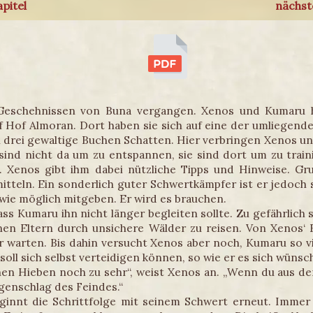
apitel
nächste
Geschehnissen von Buna vergangen. Xenos und Kumaru hab
uf Hof Almoran. Dort haben sie sich auf eine der umliegen
 drei gewaltige Buchen Schatten. Hier verbringen Xenos un
ind nicht da um zu entspannen, sie sind dort um zu train
 Xenos gibt ihm dabei nützliche Tipps und Hinweise. Gr
tteln. Ein sonderlich guter Schwertkämpfer ist er jedoch
wie möglich mitgeben. Er wird es brauchen.
s Kumaru ihn nicht länger begleiten sollte. Zu gefährlich s
inen Eltern durch unsichere Wälder zu reisen. Von Xenos
er warten. Bis dahin versucht Xenos aber noch, Kumaru so v
oll sich selbst verteidigen können, so wie er es sich wünsc
chen Hieben noch zu sehr“, weist Xenos an. „Wenn du aus d
egenschlag des Feindes.“
innt die Schrittfolge mit seinem Schwert erneut. Immer 