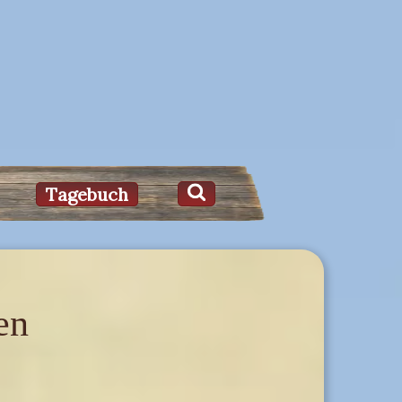
Tagebuch
en