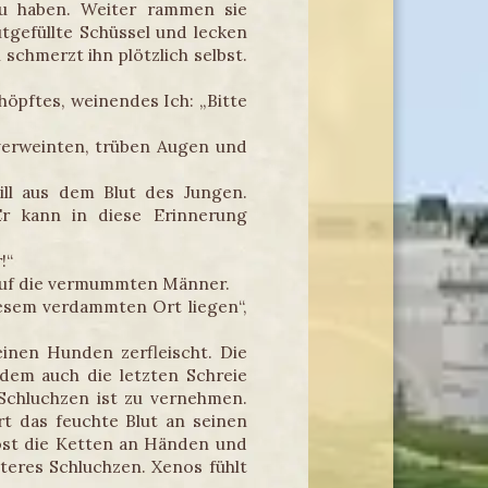
zu haben. Weiter rammen sie
utgefüllte Schüssel und lecken
 schmerzt ihn plötzlich selbst.
chöpftes, weinendes Ich: „Bitte
e verweinten, trüben Augen und
ill aus dem Blut des Jungen.
Er kann in diese Erinnerung
!“
h auf die vermummten Männer.
iesem verdammten Ort liegen“,
inen Hunden zerfleischt. Die
dem auch die letzten Schreie
 Schluchzen ist zu vernehmen.
rt das feuchte Blut an seinen
löst die Ketten an Händen und
teres Schluchzen. Xenos fühlt