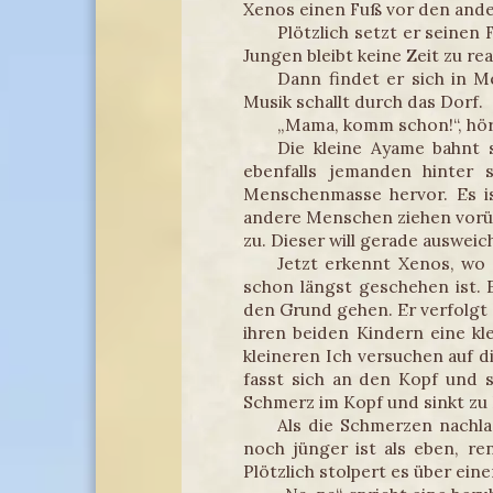
Xenos einen Fuß vor den ander
Plötzlich setzt er seinen
Jungen bleibt keine Zeit zu rea
Dann findet er sich in M
Musik schallt durch das Dorf.
„Mama, komm schon!“, hör
Die kleine Ayame bahnt s
ebenfalls jemanden hinter 
Menschenmasse hervor. Es is
andere Menschen ziehen vorü
zu. Dieser will gerade ausweic
Jetzt erkennt Xenos, wo e
schon längst geschehen ist. 
den Grund gehen. Er verfolgt 
ihren beiden Kindern eine kl
kleineren Ich versuchen auf di
fasst sich an den Kopf und s
Schmerz im Kopf und sinkt zu 
Als die Schmerzen nachla
noch jünger ist als eben, re
Plötzlich stolpert es über ein