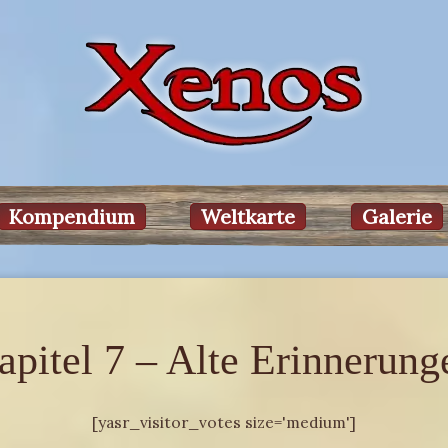
Kompendium
Weltkarte
Galerie
apitel 7 – Alte Erinnerung
[yasr_visitor_votes size='medium']