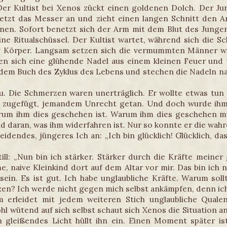
Der Kultist bei Xenos zückt einen goldenen Dolch. Der Jun
setzt das Messer an und zieht einen langen Schnitt den 
inen. Sofort benetzt sich der Arm mit dem Blut des Jungen
ine Ritualschüssel. Der Kultist wartet, während sich die Sch
‘ Körper. Langsam setzen sich die vermummten Männer w
en sich eine glühende Nadel aus einem kleinen Feuer und tr
 dem Buch des Zyklus des Lebens und stechen die Nadeln n
u. Die Schmerzen waren unerträglich. Er wollte etwas tun
 zugefügt, jemandem Unrecht getan. Und doch wurde ihm
arum ihm dies geschehen ist. Warum ihm dies geschehen m
d daran, was ihm widerfahren ist. Nur so konnte er die wahr
eidendes, jüngeres Ich an: „Ich bin glücklich! Glücklich, 
till: „Nun bin ich stärker. Stärker durch die Kräfte meiner
, naive Kleinkind dort auf dem Altar vor mir. Das bin ich n
 sein. Es ist gut. Ich habe unglaubliche Kräfte. Warum sol
n? Ich werde nicht gegen mich selbst ankämpfen, denn ich
m erleidet mit jedem weiteren Stich unglaubliche Qualen
hl wütend auf sich selbst schaut sich Xenos die Situation 
n gleißendes Licht hüllt ihn ein. Einen Moment später is