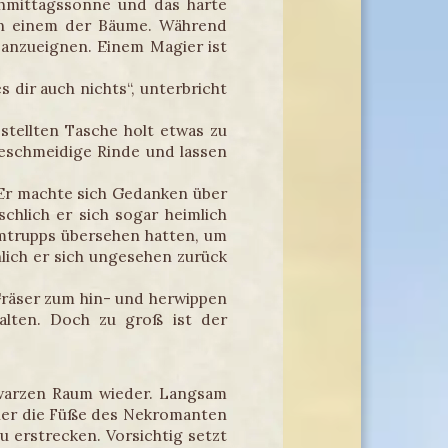
chmittagssonne und das harte
von einem der Bäume. Während
en anzueignen. Einem Magier ist
 dir auch nichts“, unterbricht
stellten Tasche holt etwas zu
geschmeidige Rinde und lassen
 Er machte sich Gedanken über
chlich er sich sogar heimlich
äumtrupps übersehen hatten, um
lich er sich ungesehen zurück
Gräser zum hin- und herwippen
lten. Doch zu groß ist der
chwarzen Raum wieder. Langsam
cher die Füße des Nekromanten
 erstrecken. Vorsichtig setzt