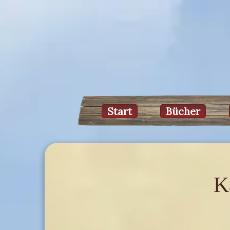
Start
Bücher
K