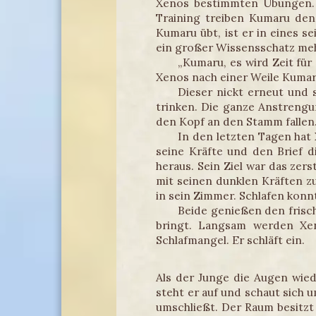
Xenos bestimmten Übungen. E
Training treiben Kumaru den
Kumaru übt, ist er in eines se
ein großer Wissensschatz mehr
„Kumaru, es wird Zeit für
Xenos nach einer Weile Kumar
Dieser nickt erneut und 
trinken. Die ganze Anstrengu
den Kopf an den Stamm fallen
In den letzten Tagen hat
seine Kräfte und den Brief d
heraus. Sein Ziel war das zer
mit seinen dunklen Kräften z
in sein Zimmer. Schlafen konn
Beide genießen den frisc
bringt. Langsam werden Xe
Schlafmangel. Er schläft ein.
Als der Junge die Augen wied
steht er auf und schaut sich
umschließt. Der Raum besitzt