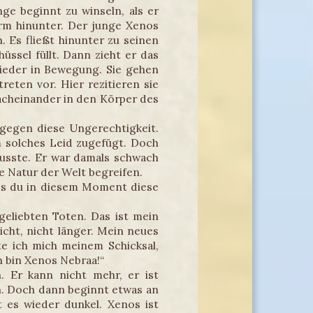
ge beginnt zu winseln, als er
Arm hinunter. Der junge Xenos
. Es fließt hinunter zu seinen
üssel füllt. Dann zieht er das
ieder in Bewegung. Sie gehen
eten vor. Hier rezitieren sie
acheinander in den Körper des
 gegen diese Ungerechtigkeit.
 solches Leid zugefügt. Doch
usste. Er war damals schwach
e Natur der Welt begreifen.
dass du in diesem Moment diese
 geliebten Toten. Das ist mein
icht, nicht länger. Mein neues
lte ich mich meinem Schicksal,
 bin Xenos Nebraa!“
. Er kann nicht mehr, er ist
an. Doch dann beginnt etwas an
t es wieder dunkel. Xenos ist