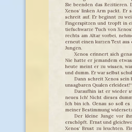
Sie beenden das Rezitieren. 
Xenos‘ linken Arm packt. Er 
schreit auf. Er beginnt zu we
Fingerspitzen und tropft in e
tiefschwarze Tuch von Xenos
rechts am Altar vorbei, nehm
erneut einen kurzen Text aus
Jungen.
Xenos erinnert sich gena
Nie hatte er jemandem etwas
heute meint er zu wissen, w
und dumm. Er war selbst schul
Dann schreit Xenos sein l
unsagbaren Qualen erleidest!“
Daraufhin ist er wieder s
neues Ich! Nicht dieses dumme
Ich bin ich. Genau so soll es
meiner Bestimmung widersetze
Der kleine Junge vor ih
erschöpft. Ernst und gleichwo
Xenos‘ Brust zu leuchten. Ei