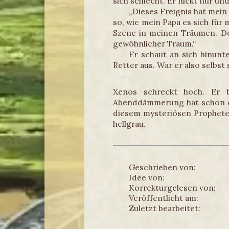
sich schlecht. Er nickt nur und
„Dieses Ereignis hat mei
so, wie mein Papa es sich für 
Szene in meinen Träumen. Doc
gewöhnlicher Traum.“
Er schaut an sich hinunte
Retter aus. War er also selbst
Xenos schreckt hoch. Er b
Abenddämmerung hat schon ein
diesem mysteriösen Propheten
hellgrau.
Geschrieben von:
Idee von:
Korrekturgelesen von:
Veröffentlicht am:
Zuletzt bearbeitet: