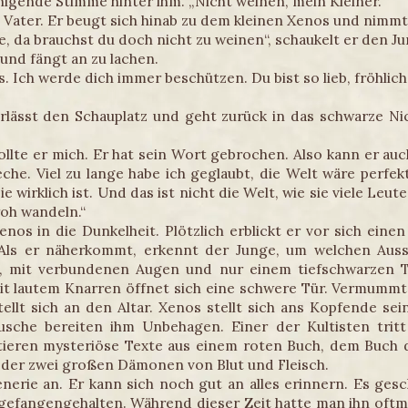
uhigende Stimme hinter ihm. „Nicht weinen, mein Kleiner.“
 Vater. Er beugt sich hinab zu dem kleinen Xenos und nimmt
ge, da brauchst du doch nicht zu weinen“, schaukelt er den J
 und fängt an zu lachen.
s. Ich werde dich immer beschützen. Du bist so lieb, fröhlic
rlässt den Schauplatz und geht zurück in das schwarze Nic
lte er mich. Er hat sein Wort gebrochen. Also kann er auch
che. Viel zu lange habe ich geglaubt, die Welt wäre perfek
e wirklich ist. Und das ist nicht die Welt, wie sie viele Leu
oh wandeln.“
nos in die Dunkelheit. Plötzlich erblickt er vor sich ein
. Als er näherkommt, erkennt der Junge, um welchen Auss
n, mit verbundenen Augen und nur einem tiefschwarzen Tu
Mit lautem Knarren öffnet sich eine schwere Tür. Vermumm
tellt sich an den Altar. Xenos stellt sich ans Kopfende sein
usche bereiten ihm Unbehagen. Einer der Kultisten trit
tieren mysteriöse Texte aus einem roten Buch, dem Buch d
t der zwei großen Dämonen von Blut und Fleisch.
nerie an. Er kann sich noch gut an alles erinnern. Es ges
 gefangengehalten. Während dieser Zeit hatte man ihn oftm