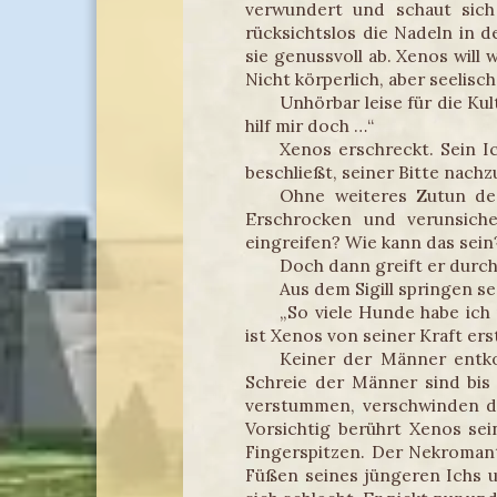
verwundert und schaut sich
rücksichtslos die Nadeln in d
sie genussvoll ab. Xenos will 
Nicht körperlich, aber seelisch
Unhörbar leise für die Kul
hilf mir doch …“
Xenos erschreckt. Sein Ic
beschließt, seiner Bitte nac
Ohne weiteres Zutun des
Erschrocken und verunsiche
eingreifen? Wie kann das sein
Doch dann greift er durch
Aus dem Sigill springen s
„So viele Hunde habe ich
ist Xenos von seiner Kraft ers
Keiner der Männer entko
Schreie der Männer sind bis
verstummen, verschwinden die
Vorsichtig berührt Xenos sei
Fingerspitzen. Der Nekromant
Füßen seines jüngeren Ichs u