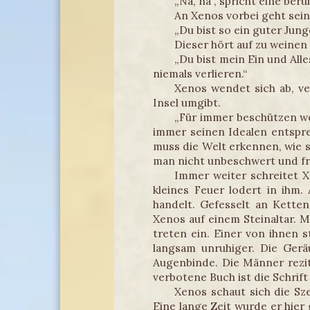
„Na, na“, spricht eine ber
An Xenos vorbei geht sein
„Du bist so ein guter Jun
Dieser hört auf zu weinen
„Du bist mein Ein und Alle
niemals verlieren.“
Xenos wendet sich ab, ve
Insel umgibt.
„Für immer beschützen wol
immer seinen Idealen entspre
muss die Welt erkennen, wie si
man nicht unbeschwert und fr
Immer weiter schreitet Xe
kleines Feuer lodert in ihm
handelt. Gefesselt an Kette
Xenos auf einem Steinaltar. 
treten ein. Einer von ihnen s
langsam unruhiger. Die Gerä
Augenbinde. Die Männer rezi
verbotene Buch ist die Schrif
Xenos schaut sich die Sze
Eine lange Zeit wurde er hier