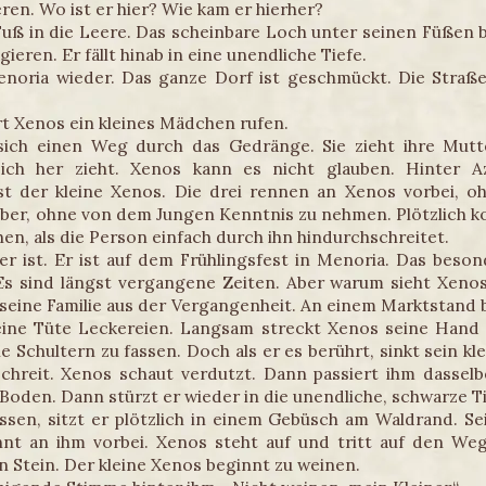
en. Wo ist er hier? Wie kam er hierher?
 Fuß in die Leere. Das scheinbare Loch unter seinen Füßen b
gieren. Er fällt hinab in eine unendliche Tiefe.
enoria wieder. Das ganze Dorf ist geschmückt. Die Straßen
t Xenos ein kleines Mädchen rufen.
ich einen Weg durch das Gedränge. Sie zieht ihre Mutter
sich her zieht. Xenos kann es nicht glauben. Hinter
t der kleine Xenos. Die drei rennen an Xenos vorbei, o
ber, ohne von dem Jungen Kenntnis zu nehmen. Plötzlich k
hen, als die Person einfach durch ihn hindurchschreitet.
r ist. Er ist auf dem Frühlingsfest in Menoria. Das besond
Es sind längst vergangene Zeiten. Aber warum sieht Xenos 
seine Familie aus der Vergangenheit. An einem Marktstand bl
eine Tüte Leckereien. Langsam streckt Xenos seine Hand 
e Schultern zu fassen. Doch als er es berührt, sinkt sein klei
chreit. Xenos schaut verdutzt. Dann passiert ihm dassel
Boden. Dann stürzt er wieder in die unendliche, schwarze Ti
ssen, sitzt er plötzlich in einem Gebüsch am Waldrand. Sei
nnt an ihm vorbei. Xenos steht auf und tritt auf den We
en Stein. Der kleine Xenos beginnt zu weinen.