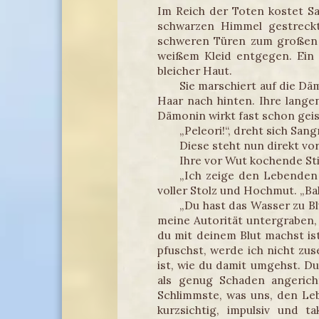
Im Reich der Toten kostet S
schwarzen Himmel gestreckte
schweren Türen zum großen Ba
weißem Kleid entgegen. Ein 
bleicher Haut.
Sie marschiert auf die Dä
Haar nach hinten. Ihre langen
Dämonin wirkt fast schon geis
„Peleori!“, dreht sich Sa
Diese steht nun direkt vo
Ihre vor Wut kochende St
„Ich zeige den Lebenden 
voller Stolz und Hochmut. „Ba
„Du hast das Wasser zu Bl
meine Autorität untergraben,
du mit deinem Blut machst is
pfuschst, werde ich nicht zu
ist, wie du damit umgehst. D
als genug Schaden angerich
Schlimmste, was uns, den Leb
kurzsichtig, impulsiv und 