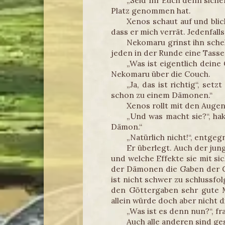
„Seid Ihr Euch denn siche
Platz genommen hat.
Xenos schaut auf und blic
dass er mich verrät. Jedenfal
Nekomaru grinst ihn schel
jeden in der Runde eine Tasse
„Was ist eigentlich deine
Nekomaru über die Couch.
„Ja, das ist richtig“, se
schon zu einem Dämonen.“
Xenos rollt mit den Augen
„Und was macht sie?“, hak
Dämon.“
„Natürlich nicht!“, entg
Er überlegt. Auch der ju
und welche Effekte sie mit si
der Dämonen die Gaben der Gö
ist nicht schwer zu schlussfo
den Göttergaben sehr gute 
allein würde doch aber nicht d
„Was ist es denn nun?“, fr
Auch alle anderen sind ge