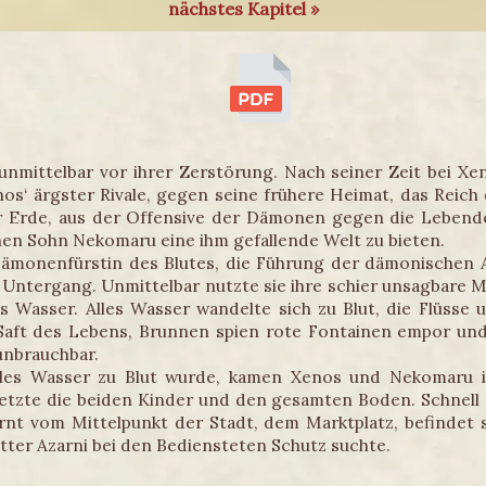
nächstes Kapitel »
nmittelbar vor ihrer Zerstörung. Nach seiner Zeit bei X
os‘ ärgster Rivale, gegen seine frühere Heimat, das Reich 
 Erde, aus der Offensive der Dämonen gegen die Lebend
en Sohn Nekomaru eine ihm gefallende Welt zu bieten.
Dämonenfürstin des Blutes, die Führung der dämonischen 
Untergang. Unmittelbar nutzte sie ihre schier unsagbare 
as Wasser. Alles Wasser wandelte sich zu Blut, die Flüss
er Saft des Lebens, Brunnen spien rote Fontainen empor u
nbrauchbar.
lles Wasser zu Blut wurde, kamen Xenos und Nekomaru 
netzte die beiden Kinder und den gesamten Boden. Schnell
rnt vom Mittelpunkt der Stadt, dem Marktplatz, befindet s
tter Azarni bei den Bediensteten Schutz suchte.