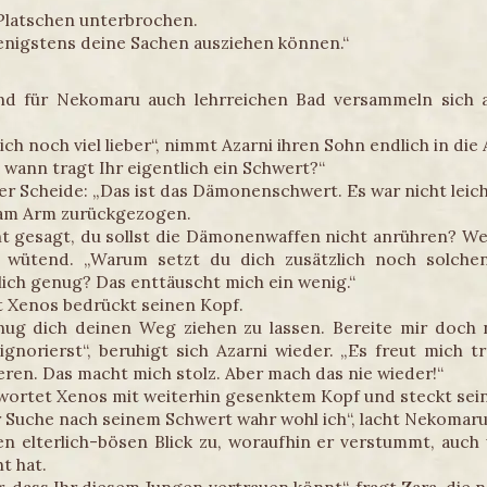
 Platschen unterbrochen.
enigstens deine Sachen ausziehen können.“
 für Nekomaru auch lehrreichen Bad versammeln sich a
ich noch viel lieber“, nimmt Azarni ihren Sohn endlich in die
it wann tragt Ihr eigentlich ein Schwert?“
der Scheide: „Das ist das Dämonenschwert. Es war nicht lei
 am Arm zurückgezogen.
cht gesagt, du sollst die Dämonenwaffen nicht anrühren? We
i wütend. „Warum setzt du dich zusätzlich noch solche
ich genug? Das enttäuscht mich ein wenig.“
kt Xenos bedrückt seinen Kopf.
ug dich deinen Weg ziehen zu lassen. Bereite mir doch n
norierst“, beruhigt sich Azarni wieder. „Es freut mich t
eren. Das macht mich stolz. Aber mach das nie wieder!“
wortet Xenos mit weiterhin gesenktem Kopf und steckt sein
r Suche nach seinem Schwert wahr wohl ich“, lacht Nekomar
nen elterlich-bösen Blick zu, woraufhin er verstummt, auch
t hat.