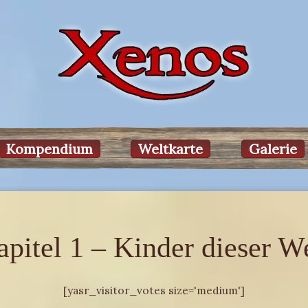
Kompendium
Weltkarte
Galerie
pitel 1 – Kinder dieser W
[yasr_visitor_votes size='medium']