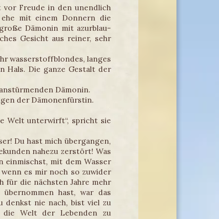
 vor Freude in den unendlich
t, ehe mit einem Donnern die
e große Dämonin mit azurblau-
hes Gesicht aus reiner, sehr
ihr wasserstoffblondes, langes
en Hals. Die ganze Gestalt der
ur anstürmenden Dämonin.
 Augen der Dämonenfürstin.
Welt unterwirft“, spricht sie
sser! Du hast mich übergangen,
Sekunden nahezu zerstört! Was
en einmischst, mit dem Wasser
h wenn es mir noch so zuwider
h für die nächsten Jahre mehr
in übernommen hast, war das
denkst nie nach, bist viel zu
e, die Welt der Lebenden zu