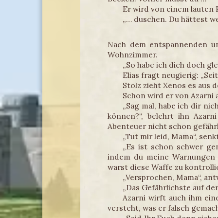
Er wird von einem lauten
„… duschen. Du hättest w
Nach dem entspannenden und
Wohnzimmer.
„So habe ich dich doch gle
Elias fragt neugierig: „Se
Stolz zieht Xenos es aus 
Schon wird er von Azarni
„Sag mal, habe ich dir ni
können?“, belehrt ihn Azarn
Abenteuer nicht schon gefährl
„Tut mir leid, Mama“, sen
„Es ist schon schwer gen
indem du meine Warnungen ig
warst diese Waffe zu kontrolli
„Versprochen, Mama“, ant
„Das Gefährlichste auf de
Azarni wirft auch ihm ei
versteht, was er falsch gemach