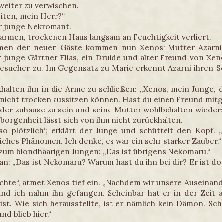
 weiter zu verwischen.
eiten, mein Herr?“
er junge Nekromant.
 warmen, trockenen Haus langsam an Feuchtigkeit verliert.
men der neuen Gäste kommen nun Xenos‘ Mutter Azarni
er junge Gärtner Elias, ein Druide und alter Freund von 
Besucher zu. Im Gegensatz zu Marie erkennt Azarni ihren So
halten ihn in die Arme zu schließen: „Xenos, mein Junge, d
icht trocken aussitzen können. Hast du einen Freund mit
eder zuhause zu sein und seine Mutter wohlbehalten wiederz
borgenheit lässt sich von ihm nicht zurückhalten.
o plötzlich“, erklärt der Junge und schüttelt den Kopf.
liches Phänomen. Ich denke, es war ein sehr starker Zauber.“
 zum blondhaarigen Jungen: „Das ist übrigens Nekomaru.“
an: „Das ist Nekomaru? Warum hast du ihn bei dir? Er ist do
ichte“, atmet Xenos tief ein. „Nachdem wir unsere Auseina
d ich nahm ihn gefangen. Scheinbar hat er in der Zeit a
ist. Wie sich herausstellte, ist er nämlich kein Dämon. Sch
d blieb hier.“