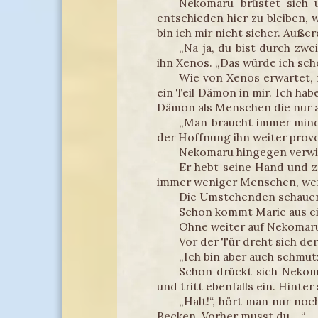
Nekomaru brüstet sich 
entschieden hier zu bleiben, w
bin ich mir nicht sicher. Auße
„Na ja, du bist durch z
ihn Xenos. „Das würde ich sch
Wie von Xenos erwartet, 
ein Teil Dämon in mir. Ich h
Dämon als Menschen die nur 
„Man braucht immer minde
der Hoffnung ihn weiter prov
Nekomaru hingegen verwir
Er hebt seine Hand und z
immer weniger Menschen, wenn
Die Umstehenden schauen 
Schon kommt Marie aus ei
Ohne weiter auf Nekomaru
Vor der Tür dreht sich de
„Ich bin aber auch schmut
Schon drückt sich Nekom
und tritt ebenfalls ein. Hinter
„Halt!“, hört man nur no
Becken. Vorher musst du …“