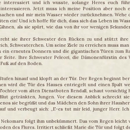
e interessiert und ich wusste, solange Heres euch führ
 interessieren. Jetzt muss ich meine Position aber noch 
machen und mir mein Wasser wieder zurücknehmen. Wehe d
en ein! Und ich hoffe für dich, dass sich das Leben im Wass
Zähnen, als sie spürt, wie das von ihr vor wenigen Sekunde
eht sie ihrer Schwester den Rücken zu und stützt ihre
weich, Schwesterchen. Um seine Ziele zu erreichen muss man
s ein erneutes Donnern und die gigantischen Türen zum Bal
 Seite. Ihre Schwester Peleori, die Dämonenfürstin des 
 Fuß auf den Boden.
 Stufen hinauf und klopft an der Tür. Der Regen beginnt be
nen wird die Tür des Hauses entriegelt und einen Spalt wei
chter vom alten Dienstboten Rendall, schaut vorsichtig hi
lut getränkten, Jungen. Vor diesem Anblick schreckt sie
 Xenos sie begrüßt und das Mädchen den Sohn ihrer Hausher
 auf und verbeugt sich: „E-es tut mir leid, junger Herr. Ic
n. Nekomaru folgt ihm unbekümmert. Das vom Regen leicht 
en des Flures. Irritiert schließt Marie die Tür und folgt d