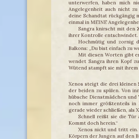
unterwerfen, haben mich ni
Angelegenheit auch nicht zu
deine Schandtat rückgängig 
einmal in MEINE Angelegenheit
Sangra knirscht mit den 
ihrer Kontrolle entschwindet.
Hochmütig und zornig dr
Balkons: „Du bist einfach zu 
Mit diesen Worten gibt e
wendet Sangra ihren Kopf zur
Wütend stampft sie mit ihrem
Xenos steigt die drei kleinen
der beiden zu spülen. Von in
hübsche Dienstmädchen und To
noch immer größtenteils in B
gerade wieder schließen, als
Schnell reißt sie die Tür
Kommt doch herein.“
Xenos nickt und tritt ei
Körpern der Jungen auf den Bod