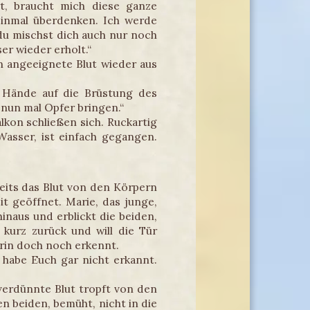
t, braucht mich diese ganze
einmal überdenken. Ich werde
u mischst dich auch nur noch
er wieder erholt.“
n angeeignete Blut wieder aus
 Hände auf die Brüstung des
 nun mal Opfer bringen.“
kon schließen sich. Ruckartig
Wasser, ist einfach gegangen.
reits das Blut von den Körpern
t geöffnet. Marie, das junge,
naus und erblickt die beiden,
 kurz zurück und will die Tür
rin doch noch erkennt.
h habe Euch gar nicht erkannt.
verdünnte Blut tropft von den
en beiden, bemüht, nicht in die