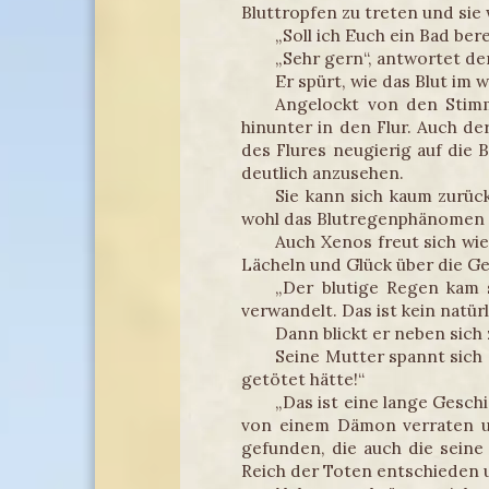
Bluttropfen zu treten und sie
„Soll ich Euch ein Bad ber
„Sehr gern“, antwortet d
Er spürt, wie das Blut im
Angelockt von den Stim
hinunter in den Flur. Auch d
des Flures neugierig auf die 
deutlich anzusehen.
Sie kann sich kaum zurück
wohl das Blutregenphänomen n
Auch Xenos freut sich wi
Lächeln und Glück über die Ge
„Der blutige Regen kam s
verwandelt. Das ist kein natür
Dann blickt er neben sich
Seine Mutter spannt sich 
getötet hätte!“
„Das ist eine lange Gesch
von einem Dämon verraten un
gefunden, die auch die seine 
Reich der Toten entschieden un