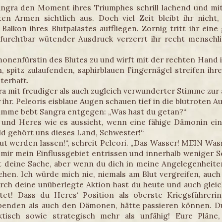
angra den Moment ihres Triumphes schrill lachend und mit
n Armen sichtlich aus. Doch viel Zeit bleibt ihr nich
lkon ihres Blutpalastes auffliegen. Zornig tritt ihr ein
furchtbar wütender Ausdruck verzerrt ihr recht menschlic
monenfürstin des Blutes zu und wirft mit der rechten Hand 
, spitz zulaufenden, saphirblauen Fingernägel streifen ihr
terhaft.
ngra mit freudiger als auch zugleich verwunderter Stimme z
r ihr. Peleoris eisblaue Augen schauen tief in die blutroten
imme bebt Sangra entgegen: „Was hast du getan?“
und Heres wie es aussieht, wenn eine fähige Dämonin eine 
ld gehört uns dieses Land, Schwester!“
ut werden lassen!“, schreit Peleori. „Das Wasser! MEIN Wa
 mir mein Einflussgebiet entrissen und innerhalb weniger 
t deine Sache, aber wenn du dich in meine Angelegenheit
sehen. Ich würde mich nie, niemals am Blut vergreifen, auc
urch deine unüberlegte Aktion hast du heute und auch gleic
tet! Dass du Heres‘ Position als oberste Kriegsführer
enden als auch den Dämonen, hätte passieren können. Du 
taktisch sowie strategisch mehr als unfähig! Eure Plän