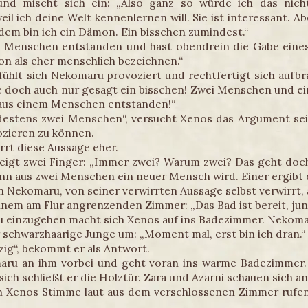
und mischt sich ein: „Also ganz so würde ich das nich
eil ich deine Welt kennenlernen will. Sie ist interessant. Abe
rdem bin ich ein Dämon. Ein bisschen zumindest.“
wei Menschen entstanden und hast obendrein die Gabe ei
on als eher menschlich bezeichnen.“
fühlt sich Nekomaru provoziert und rechtfertigt sich aufb
abe doch auch nur gesagt ein bisschen! Zwei Menschen und 
aus einem Menschen entstanden!“
stens zwei Menschen“, versucht Xenos das Argument seine
ozieren zu können.
rt diese Aussage eher.
eigt zwei Finger: „Immer zwei? Warum zwei? Das geht doch
 aus zwei Menschen ein neuer Mensch wird. Einer ergibt d
Nekomaru, von seiner verwirrten Aussage selbst verwirrt, 
nem am Flur angrenzenden Zimmer: „Das Bad ist bereit, jun
 einzugehen macht sich Xenos auf ins Badezimmer. Nekomar
r schwarzhaarige Junge um: „Moment mal, erst bin ich dran.“
zig“, bekommt er als Antwort.
aru an ihm vorbei und geht voran ins warme Badezimmer. 
 sich schließt er die Holztür. Zara und Azarni schauen sich an
ch Xenos Stimme laut aus dem verschlossenen Zimmer rufen.