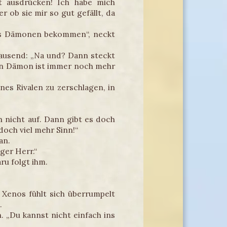
t ausdrücken! Ich habe mich
r ob sie mir so gut gefällt, da
nes Dämonen bekommen“, neckt
rausend: „Na und? Dann steckt
ein Dämon ist immer noch mehr
s Rivalen zu zerschlagen, in
 nicht auf. Dann gibt es doch
och viel mehr Sinn!“
an.
ger Herr.“
u folgt ihm.
Xenos fühlt sich überrumpelt
.
 „Du kannst nicht einfach ins