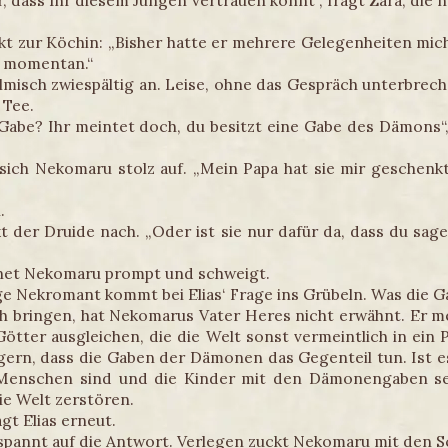
r, dass Ihr diesem Jungen vertrauen könnt“, fragt Zara, di
kt zur Köchin: „Bisher hatte er mehrere Gelegenheiten mich
ls momentan.“
misch zwiespältig an. Leise, ohne das Gespräch unterbreche
 Tee.
 Gabe? Ihr meintet doch, du besitzt eine Gabe des Dämons“, 
tzt sich Nekomaru stolz auf. „Mein Papa hat sie mir geschenk
.
t der Druide nach. „Oder ist sie nur dafür da, dass du sagen
egnet Nekomaru prompt und schweigt.
nge Nekromant kommt bei Elias‘ Frage ins Grübeln. Was die
ch bringen, hat Nekomarus Vater Heres nicht erwähnt. Er me
tter ausgleichen, die die Welt sonst vermeintlich in ein P
lgern, dass die Gaben der Dämonen das Gegenteil tun. Ist e
Menschen sind und die Kinder mit den Dämonengaben s
ie Welt zerstören.
agt Elias erneut.
spannt auf die Antwort. Verlegen zuckt Nekomaru mit den S