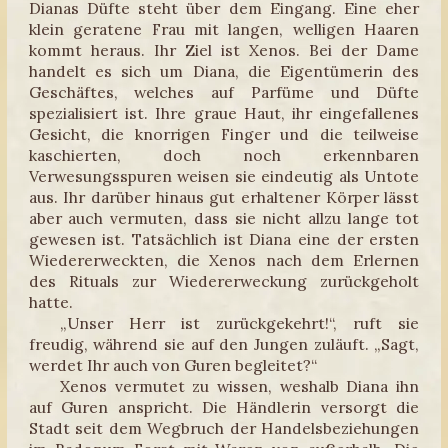
Dianas Düfte steht über dem Eingang. Eine eher
klein geratene Frau mit langen, welligen Haaren
kommt heraus. Ihr Ziel ist Xenos. Bei der Dame
handelt es sich um Diana, die Eigentümerin des
Geschäftes, welches auf Parfüme und Düfte
spezialisiert ist. Ihre graue Haut, ihr eingefallenes
Gesicht, die knorrigen Finger und die teilweise
kaschierten, doch noch erkennbaren
Verwesungsspuren weisen sie eindeutig als Untote
aus. Ihr darüber hinaus gut erhaltener Körper lässt
aber auch vermuten, dass sie nicht allzu lange tot
gewesen ist. Tatsächlich ist Diana eine der ersten
Wiedererweckten, die Xenos nach dem Erlernen
des Rituals zur Wiedererweckung zurückgeholt
hatte.
„Unser Herr ist zurückgekehrt!“, ruft sie
freudig, während sie auf den Jungen zuläuft. „Sagt,
werdet Ihr auch von Guren begleitet?“
Xenos vermutet zu wissen, weshalb Diana ihn
auf Guren anspricht. Die Händlerin versorgt die
Stadt seit dem Wegbruch der Handelsbeziehungen