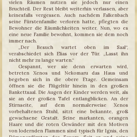
vielen Räumen nutzen sie jedoch nur einen
Bruchteil. Der Rest bleibt weiterhin verlassen, aber
keinesfalls vergessen. Auch nachdem Falkenbach
seine Fürstenfamilie verloren hatte, pflegten die
Bewohner die Räumlichkeiten weiter. Nun, wo es
eine neue Familie bewohnt, kommen sie dem noch
immer nach.
„Der Besuch wartet oben im Saal“,
verabschiedet sich Elias vor der Tür. „Lasst ihn
nicht mehr zu lange warten.“
Gespannt, wer sie denn erwarten wird,
betreten Xenos und Nekomaru das Haus und
begeben sich in die obere Etage. Gemeinsam
öffnen sie die Flügeltür hinein in den großen
Bankettsaal. Die Augen der Kinder werden weit, als
sie an der großen Tafel entlangblicken. An der
Stirnseite, auf dem normalerweise Xenos
vorbehaltenen Stuhl, sitzt eine bekannte, groß
gewachsene Gestalt. Seine markanten, orangen
Haare und die roten Gewänder mit den Motiven
von lodernden Flammen sind typisch für Ignis, den