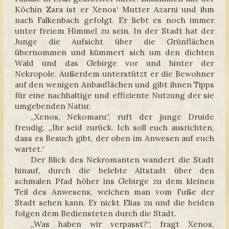
Köchin Zara ist er Xenos‘ Mutter Azarni und ihm
nach Falkenbach gefolgt. Er liebt es noch immer
unter freiem Himmel zu sein. In der Stadt hat der
Junge die Aufsicht über die Grünflächen
übernommen und kümmert sich um den dichten
Wald und das Gebirge vor und hinter der
Nekropole. Außerdem unterstützt er die Bewohner
auf den wenigen Anbauflächen und gibt ihnen Tipps
für eine nachhaltige und effiziente Nutzung der sie
umgebenden Natur.
„Xenos, Nekomaru“, ruft der junge Druide
freudig. „Ihr seid zurück. Ich soll euch ausrichten,
dass es Besuch gibt, der oben im Anwesen auf euch
wartet.“
Der Blick des Nekromanten wandert die Stadt
hinauf, durch die belebte Altstadt über den
schmalen Pfad höher ins Gebirge zu dem kleinen
Teil des Anwesens, welchen man vom Fuße der
Stadt sehen kann. Er nickt Elias zu und die beiden
folgen dem Bediensteten durch die Stadt.
„Was haben wir verpasst?“, fragt Xenos,