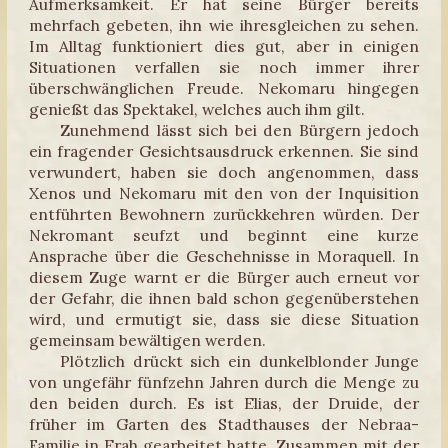
Aufmerksamkeit. Er hat seine Bürger bereits
mehrfach gebeten, ihn wie ihresgleichen zu sehen.
Im Alltag funktioniert dies gut, aber in einigen
Situationen verfallen sie noch immer ihrer
überschwänglichen Freude. Nekomaru hingegen
genießt das Spektakel, welches auch ihm gilt.
Zunehmend lässt sich bei den Bürgern jedoch
ein fragender Gesichtsausdruck erkennen. Sie sind
verwundert, haben sie doch angenommen, dass
Xenos und Nekomaru mit den von der Inquisition
entführten Bewohnern zurückkehren würden. Der
Nekromant seufzt und beginnt eine kurze
Ansprache über die Geschehnisse in Moraquell. In
diesem Zuge warnt er die Bürger auch erneut vor
der Gefahr, die ihnen bald schon gegenüberstehen
wird, und ermutigt sie, dass sie diese Situation
gemeinsam bewältigen werden.
Plötzlich drückt sich ein dunkelblonder Junge
von ungefähr fünfzehn Jahren durch die Menge zu
den beiden durch. Es ist Elias, der Druide, der
früher im Garten des Stadthauses der Nebraa-
Familie in Erah gearbeitet hatte. Zusammen mit der