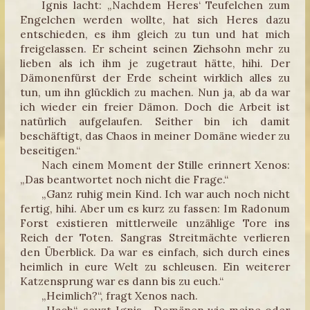
Ignis lacht: „Nachdem Heres‘ Teufelchen zum
Engelchen werden wollte, hat sich Heres dazu
entschieden, es ihm gleich zu tun und hat mich
freigelassen. Er scheint seinen Ziehsohn mehr zu
lieben als ich ihm je zugetraut hätte, hihi. Der
Dämonenfürst der Erde scheint wirklich alles zu
tun, um ihn glücklich zu machen. Nun ja, ab da war
ich wieder ein freier Dämon. Doch die Arbeit ist
natürlich aufgelaufen. Seither bin ich damit
beschäftigt, das Chaos in meiner Domäne wieder zu
beseitigen.“
Nach einem Moment der Stille erinnert Xenos:
„Das beantwortet noch nicht die Frage.“
„Ganz ruhig mein Kind. Ich war auch noch nicht
fertig, hihi. Aber um es kurz zu fassen: Im Radonum
Forst existieren mittlerweile unzählige Tore ins
Reich der Toten. Sangras Streitmächte verlieren
den Überblick. Da war es einfach, sich durch eines
heimlich in eure Welt zu schleusen. Ein weiterer
Katzensprung war es dann bis zu euch.“
„Heimlich?“, fragt Xenos nach.