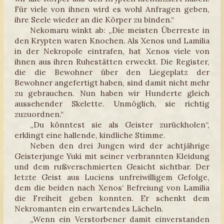
Für viele von ihnen wird es wohl Anfragen geben,
ihre Seele wieder an die Körper zu binden.“
Nekomaru winkt ab: „Die meisten Überreste in
den Krypten waren Knochen. Als Xenos und Lamilia
in der Nekropole eintrafen, hat Xenos viele von
ihnen aus ihren Ruhestätten erweckt. Die Register,
die die Bewohner über den Liegeplatz der
Bewohner angefertigt haben, sind damit nicht mehr
zu gebrauchen. Nun haben wir Hunderte gleich
aussehender Skelette. Unmöglich, sie richtig
zuzuordnen.“
„Du könntest sie als Geister zurückholen“,
erklingt eine hallende, kindliche Stimme.
Neben den drei Jungen wird der achtjährige
Geisterjunge Yuki mit seiner verbrannten Kleidung
und dem rußverschmierten Gesicht sichtbar. Der
letzte Geist aus Luciens unfreiwilligem Gefolge,
dem die beiden nach Xenos‘ Befreiung von Lamilia
die Freiheit geben konnten. Er schenkt dem
Nekromanten ein erwartendes Lächeln.
„Wenn ein Verstorbener damit einverstanden