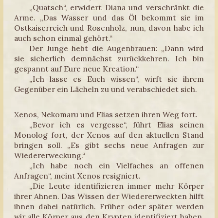
„Quatsch“, erwidert Diana und verschränkt die
Arme. „Das Wasser und das Öl bekommt sie im
Ostkaiserreich und Rosenholz, nun, davon habe ich
auch schon einmal gehört.“
Der Junge hebt die Augenbrauen: „Dann wird
sie sicherlich demnächst zurückkehren. Ich bin
gespannt auf Eure neue Kreation.“
„Ich lasse es Euch wissen“, wirft sie ihrem
Gegenüber ein Lächeln zu und verabschiedet sich.
Xenos, Nekomaru und Elias setzen ihren Weg fort.
„Bevor ich es vergesse“, führt Elias seinen
Monolog fort, der Xenos auf den aktuellen Stand
bringen soll. „Es gibt sechs neue Anfragen zur
Wiedererweckung.“
„Ich habe noch ein Vielfaches an offenen
Anfragen“, meint Xenos resigniert.
„Die Leute identifizieren immer mehr Körper
ihrer Ahnen. Das Wissen der Wiedererweckten hilft
ihnen dabei natürlich. Früher oder später werden
wir alle Körper aus den Krypten identifiziert haben.