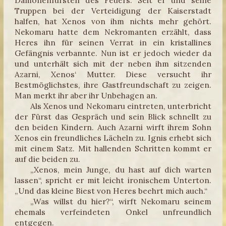
Dämonenfürsten des Feuers. Seit er und seine
Truppen bei der Verteidigung der Kaiserstadt
halfen, hat Xenos von ihm nichts mehr gehört.
Nekomaru hatte dem Nekromanten erzählt, dass
Heres ihn für seinen Verrat in ein kristallines
Gefängnis verbannte. Nun ist er jedoch wieder da
und unterhält sich mit der neben ihm sitzenden
Azarni, Xenos‘ Mutter. Diese versucht ihr
Bestmöglichstes, ihre Gastfreundschaft zu zeigen.
Man merkt ihr aber ihr Unbehagen an.
Als Xenos und Nekomaru eintreten, unterbricht
der Fürst das Gespräch und sein Blick schnellt zu
den beiden Kindern. Auch Azarni wirft ihrem Sohn
Xenos ein freundliches Lächeln zu. Ignis erhebt sich
mit einem Satz. Mit hallenden Schritten kommt er
auf die beiden zu.
„Xenos, mein Junge, du hast auf dich warten
lassen“, spricht er mit leicht ironischem Unterton.
„Und das kleine Biest von Heres beehrt mich auch.“
„Was willst du hier?“, wirft Nekomaru seinem
ehemals verfeindeten Onkel unfreundlich
entgegen.