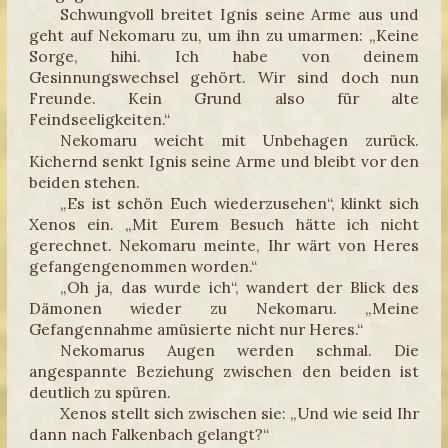
Schwungvoll breitet Ignis seine Arme aus und
geht auf Nekomaru zu, um ihn zu umarmen: „Keine
Sorge, hihi. Ich habe von deinem
Gesinnungswechsel gehört. Wir sind doch nun
Freunde. Kein Grund also für alte
Feindseeligkeiten.“
Nekomaru weicht mit Unbehagen zurück.
Kichernd senkt Ignis seine Arme und bleibt vor den
beiden stehen.
„Es ist schön Euch wiederzusehen“, klinkt sich
Xenos ein. „Mit Eurem Besuch hätte ich nicht
gerechnet. Nekomaru meinte, Ihr wärt von Heres
gefangengenommen worden.“
„Oh ja, das wurde ich“, wandert der Blick des
Dämonen wieder zu Nekomaru. „Meine
Gefangennahme amüsierte nicht nur Heres.“
Nekomarus Augen werden schmal. Die
angespannte Beziehung zwischen den beiden ist
deutlich zu spüren.
Xenos stellt sich zwischen sie: „Und wie seid Ihr
dann nach Falkenbach gelangt?“