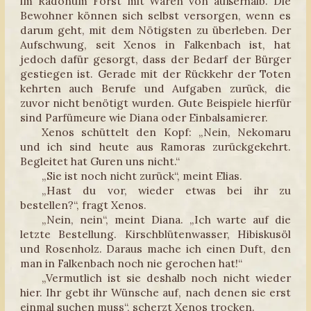
im Radonum Forst mit Waren von außerhalb. Die
Bewohner können sich selbst versorgen, wenn es
darum geht, mit dem Nötigsten zu überleben. Der
Aufschwung, seit Xenos in Falkenbach ist, hat
jedoch dafür gesorgt, dass der Bedarf der Bürger
gestiegen ist. Gerade mit der Rückkehr der Toten
kehrten auch Berufe und Aufgaben zurück, die
zuvor nicht benötigt wurden. Gute Beispiele hierfür
sind Parfümeure wie Diana oder Einbalsamierer.
Xenos schüttelt den Kopf: „Nein, Nekomaru
und ich sind heute aus Ramoras zurückgekehrt.
Begleitet hat Guren uns nicht.“
„Sie ist noch nicht zurück“, meint Elias.
„Hast du vor, wieder etwas bei ihr zu
bestellen?“, fragt Xenos.
„Nein, nein“, meint Diana. „Ich warte auf die
letzte Bestellung. Kirschblütenwasser, Hibiskusöl
und Rosenholz. Daraus mache ich einen Duft, den
man in Falkenbach noch nie gerochen hat!“
„Vermutlich ist sie deshalb noch nicht wieder
hier. Ihr gebt ihr Wünsche auf, nach denen sie erst
einmal suchen muss“, scherzt Xenos trocken.