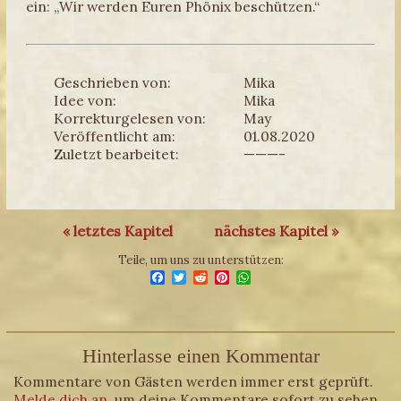
ein: „Wir werden Euren Phönix beschützen.“
Geschrieben von:
Mika
Idee von:
Mika
Korrekturgelesen von:
May
Veröffentlicht am:
01.08.2020
Zuletzt bearbeitet:
———-
« letztes Kapitel
nächstes Kapitel »
Teile, um uns zu unterstützen:
Facebook
Twitter
Reddit
Pinterest
WhatsApp
Hinterlasse einen Kommentar
Kommentare von Gästen werden immer erst geprüft.
Melde dich an
, um deine Kommentare sofort zu sehen.