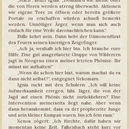
„Hach“, seuzt Ignis. „Domänen wie meine oder
die von Heres werden streng überwacht. Aktionen
wie eigene Tore zu öffnen oder bereits größere
Portale zu erschaffen würden schnell bemerkt
werden. Unnötiger Ärger, wenn man sich auch
einfach für eine Weile davonschleichen kann.“
Stille kehrt sein. Dann hebt der Dämonenfürst
des Feuers seinen knorrigen Zeigefinger.
„Ach ja, weshalb ich hier bin. Ich brauche eure
Hilfe. Eine gut ausgerüstete Gruppe von Wilderern
jagt in Neogena einen meiner letzten Phönixe. Ihr
müsst sie aufhalten!“
„Wenn du schon hier bist, warum machst du es
dann nicht selbst?“, entgegnet Nekomaru.
Ignis zuckt mit den Schulern: „Ich will keine
Aufmerksamkeit erregen, hihi. Jäger, die von der
Jagd auf einen Phönix nicht zurückkehren? Eine
Intervention meinerseits liegt nahe. Aber wenn
dann herauskommt, dass es der prophezeite Junge
und sein kleiner Kumpan waren, bin ich fein raus.“
Xenos zögert: „Ich fürchte, dafür haben wir
momentan keine Zeit. Falkenbach steht kurz vor