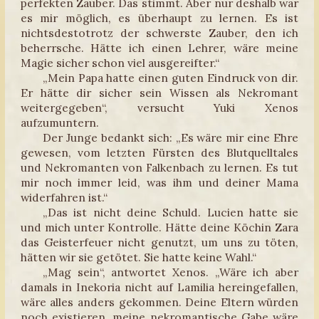
perfekten Zauber. Das stimmt. Aber nur deshalb war
es mir möglich, es überhaupt zu lernen. Es ist
nichtsdestotrotz der schwerste Zauber, den ich
beherrsche. Hätte ich einen Lehrer, wäre meine
Magie sicher schon viel ausgereifter.“
„Mein Papa hatte einen guten Eindruck von dir.
Er hätte dir sicher sein Wissen als Nekromant
weitergegeben“, versucht Yuki Xenos
aufzumuntern.
Der Junge bedankt sich: „Es wäre mir eine Ehre
gewesen, vom letzten Fürsten des Blutquelltales
und Nekromanten von Falkenbach zu lernen. Es tut
mir noch immer leid, was ihm und deiner Mama
widerfahren ist.“
„Das ist nicht deine Schuld. Lucien hatte sie
und mich unter Kontrolle. Hätte deine Köchin Zara
das Geisterfeuer nicht genutzt, um uns zu töten,
hätten wir sie getötet. Sie hatte keine Wahl.“
„Mag sein“, antwortet Xenos. „Wäre ich aber
damals in Inekoria nicht auf Lamilia hereingefallen,
wäre alles anders gekommen. Deine Eltern würden
noch existieren, meine nekromantische Gabe wäre