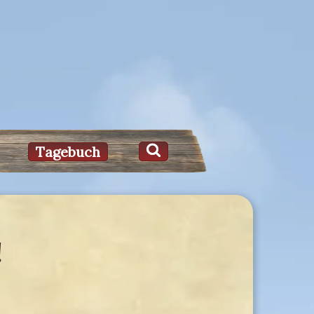
Tagebuch
!