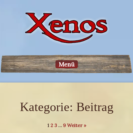
Menü
Kategorie:
Beitrag
1
2
3
…
9
Weiter »