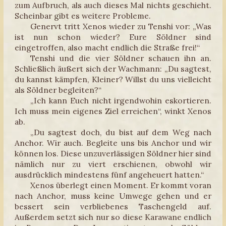
zum Aufbruch, als auch dieses Mal nichts geschieht.
Scheinbar gibt es weitere Probleme.
Genervt tritt Xenos wieder zu Tenshi vor: „Was
ist nun schon wieder? Eure Söldner sind
eingetroffen, also macht endlich die Straße frei!“
Tenshi und die vier Söldner schauen ihn an.
Schließlich äußert sich der Wachmann: „Du sagtest,
du kannst kämpfen, Kleiner? Willst du uns vielleicht
als Söldner begleiten?“
„Ich kann Euch nicht irgendwohin eskortieren.
Ich muss mein eigenes Ziel erreichen“, winkt Xenos
ab.
„Du sagtest doch, du bist auf dem Weg nach
Anchor. Wir auch. Begleite uns bis Anchor und wir
können los. Diese unzuverlässigen Söldner hier sind
nämlich nur zu viert erschienen, obwohl wir
ausdrücklich mindestens fünf angeheuert hatten.“
Xenos überlegt einen Moment. Er kommt voran
nach Anchor, muss keine Umwege gehen und er
bessert sein verbliebenes Taschengeld auf.
Außerdem setzt sich nur so diese Karawane endlich