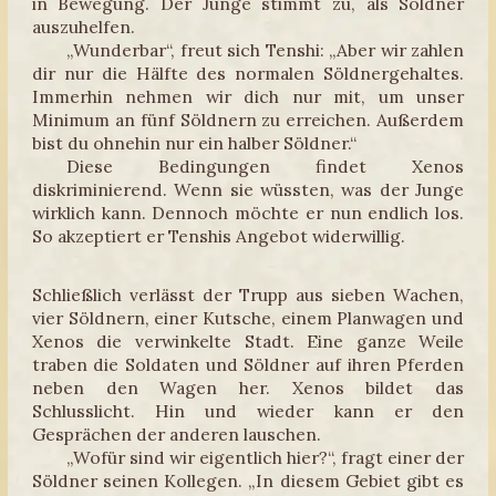
in Bewegung. Der Junge stimmt zu, als Söldner
auszuhelfen.
„Wunderbar“, freut sich Tenshi: „Aber wir zahlen
dir nur die Hälfte des normalen Söldnergehaltes.
Immerhin nehmen wir dich nur mit, um unser
Minimum an fünf Söldnern zu erreichen. Außerdem
bist du ohnehin nur ein halber Söldner.“
Diese Bedingungen findet Xenos
diskriminierend. Wenn sie wüssten, was der Junge
wirklich kann. Dennoch möchte er nun endlich los.
So akzeptiert er Tenshis Angebot widerwillig.
Schließlich verlässt der Trupp aus sieben Wachen,
vier Söldnern, einer Kutsche, einem Planwagen und
Xenos die verwinkelte Stadt. Eine ganze Weile
traben die Soldaten und Söldner auf ihren Pferden
neben den Wagen her. Xenos bildet das
Schlusslicht. Hin und wieder kann er den
Gesprächen der anderen lauschen.
„Wofür sind wir eigentlich hier?“, fragt einer der
Söldner seinen Kollegen. „In diesem Gebiet gibt es