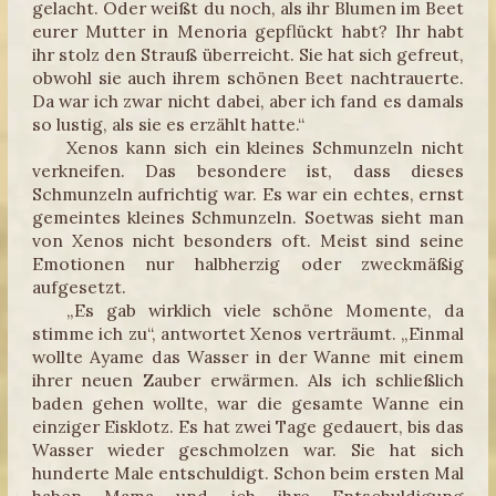
gelacht. Oder weißt du noch, als ihr Blumen im Beet
eurer Mutter in Menoria gepflückt habt? Ihr habt
ihr stolz den Strauß überreicht. Sie hat sich gefreut,
obwohl sie auch ihrem schönen Beet nachtrauerte.
Da war ich zwar nicht dabei, aber ich fand es damals
so lustig, als sie es erzählt hatte.“
Xenos kann sich ein kleines Schmunzeln nicht
verkneifen. Das besondere ist, dass dieses
Schmunzeln aufrichtig war. Es war ein echtes, ernst
gemeintes kleines Schmunzeln. Soetwas sieht man
von Xenos nicht besonders oft. Meist sind seine
Emotionen nur halbherzig oder zweckmäßig
aufgesetzt.
„Es gab wirklich viele schöne Momente, da
stimme ich zu“, antwortet Xenos verträumt. „Einmal
wollte Ayame das Wasser in der Wanne mit einem
ihrer neuen Zauber erwärmen. Als ich schließlich
baden gehen wollte, war die gesamte Wanne ein
einziger Eisklotz. Es hat zwei Tage gedauert, bis das
Wasser wieder geschmolzen war. Sie hat sich
hunderte Male entschuldigt. Schon beim ersten Mal
haben Mama und ich ihre Entschuldigung