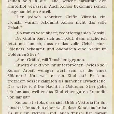
seinen Sold in die Hand, welche daraufhin den
Hinterhof verlassen. Auch Xenos bekommt seinen
ausgehandelten Anteil.
Hier jedoch schreitet Gräfin Viktoria ein:
„Tenshi, warum bekommt Xenos nicht das volle
Gehalt?“
„So war es vereinbart“, rechtfertigt sich Tenshi.
Die Gräfin baut sich auf: „Gut, dann mache ich
jetzt mit ihm ab, dass er das volle Gehalt eines
Söldners bekommt und obendrein eine Nacht im
Goldenen Stier!“
„Aber Gräfin“, will Tenshi entgegnen.
Er wird direkt von ihr unterbrochen: „Wieso soll
Xenos‘ Arbeit weniger wert sein als die eines
Söldners? Nur weil er ein Kind ist? Er kann
trotzdem besser kämpfen als mancher Erwachsene.
Das wette ich! Die Nacht im Goldenen Stier gebe
ich ihm aus, weil er das Kind einer guten Freundin
von mir ist.“
Xenos ist stolz, dass sich Gräfin Viktoria für ihn
einsetzt. Immerhin einer weiß, dass Xenos mehr ist
als nur ein kleines Kind. Auch Tenshi hat darauf