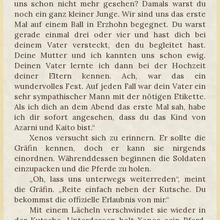
uns schon nicht mehr gesehen? Damals warst du
noch ein ganz kleiner Junge. Wir sind uns das erste
Mal auf einem Ball in Erzhohn begegnet. Du warst
gerade einmal drei oder vier und hast dich bei
deinem Vater versteckt, den du begleitet hast.
Deine Mutter und ich kannten uns schon ewig.
Deinen Vater lernte ich dann bei der Hochzeit
deiner Eltern kennen. Ach, war das ein
wundervolles Fest. Auf jeden Fall war dein Vater ein
sehr sympathischer Mann mit der nötigen Etikette.
Als ich dich an dem Abend das erste Mal sah, habe
ich dir sofort angesehen, dass du das Kind von
Azarni und Kaito bist.“
Xenos versucht sich zu erinnern. Er sollte die
Gräfin kennen, doch er kann sie nirgends
einordnen. Währenddessen beginnen die Soldaten
einzupacken und die Pferde zu holen.
„Oh, lass uns unterwegs weiterreden“, meint
die Gräfin. „Reite einfach neben der Kutsche. Du
bekommst die offizielle Erlaubnis von mir.“
Mit einem Lächeln verschwindet sie wieder in
der Kutsche. Unterdessen holt Xenos sein Pferd.