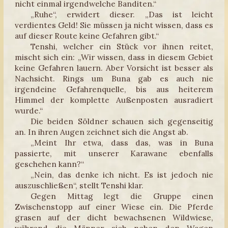
nicht einmal irgendwelche Banditen.“
„Ruhe“, erwidert dieser. „Das ist leicht
verdientes Geld! Sie müssen ja nicht wissen, dass es
auf dieser Route keine Gefahren gibt.“
Tenshi, welcher ein Stück vor ihnen reitet,
mischt sich ein: „Wir wissen, dass in diesem Gebiet
keine Gefahren lauern. Aber Vorsicht ist besser als
Nachsicht. Rings um Buna gab es auch nie
irgendeine Gefahrenquelle, bis aus heiterem
Himmel der komplette Außenposten ausradiert
wurde.“
Die beiden Söldner schauen sich gegenseitig
an. In ihren Augen zeichnet sich die Angst ab.
„Meint Ihr etwa, dass das, was in Buna
passierte, mit unserer Karawane ebenfalls
geschehen kann?“
„Nein, das denke ich nicht. Es ist jedoch nie
auszuschließen“, stellt Tenshi klar.
Gegen Mittag legt die Gruppe einen
Zwischenstopp auf einer Wiese ein. Die Pferde
grasen auf der dicht bewachsenen Wildwiese,
während die Männer sich neben den Wagen