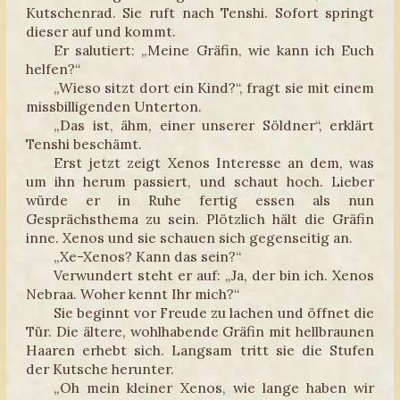
Kutschenrad. Sie ruft nach Tenshi. Sofort springt
dieser auf und kommt.
Er salutiert: „Meine Gräfin, wie kann ich Euch
helfen?“
„Wieso sitzt dort ein Kind?“, fragt sie mit einem
missbilligenden Unterton.
„Das ist, ähm, einer unserer Söldner“, erklärt
Tenshi beschämt.
Erst jetzt zeigt Xenos Interesse an dem, was
um ihn herum passiert, und schaut hoch. Lieber
würde er in Ruhe fertig essen als nun
Gesprächsthema zu sein. Plötzlich hält die Gräfin
inne. Xenos und sie schauen sich gegenseitig an.
„Xe-Xenos? Kann das sein?“
Verwundert steht er auf: „Ja, der bin ich. Xenos
Nebraa. Woher kennt Ihr mich?“
Sie beginnt vor Freude zu lachen und öffnet die
Tür. Die ältere, wohlhabende Gräfin mit hellbraunen
Haaren erhebt sich. Langsam tritt sie die Stufen
der Kutsche herunter.
„Oh mein kleiner Xenos, wie lange haben wir