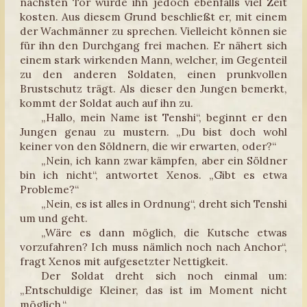
nächsten Tor würde ihn jedoch ebenfalls viel Zeit
kosten. Aus diesem Grund beschließt er, mit einem
der Wachmänner zu sprechen. Vielleicht können sie
für ihn den Durchgang frei machen. Er nähert sich
einem stark wirkenden Mann, welcher, im Gegenteil
zu den anderen Soldaten, einen prunkvollen
Brustschutz trägt. Als dieser den Jungen bemerkt,
kommt der Soldat auch auf ihn zu.
„Hallo, mein Name ist Tenshi“, beginnt er den
Jungen genau zu mustern. „Du bist doch wohl
keiner von den Söldnern, die wir erwarten, oder?“
„Nein, ich kann zwar kämpfen, aber ein Söldner
bin ich nicht“, antwortet Xenos. „Gibt es etwa
Probleme?“
„Nein, es ist alles in Ordnung“, dreht sich Tenshi
um und geht.
„Wäre es dann möglich, die Kutsche etwas
vorzufahren? Ich muss nämlich noch nach Anchor“,
fragt Xenos mit aufgesetzter Nettigkeit.
Der Soldat dreht sich noch einmal um:
„Entschuldige Kleiner, das ist im Moment nicht
möglich.“