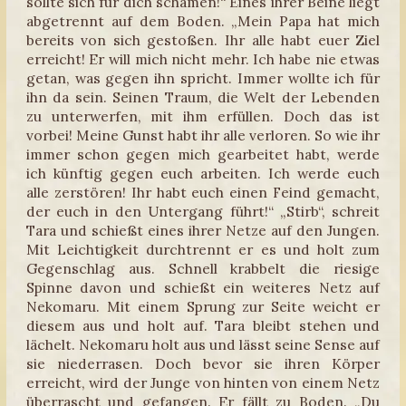
sollte sich für dich schämen!“ Eines ihrer Beine liegt
abgetrennt auf dem Boden. „Mein Papa hat mich
bereits von sich gestoßen. Ihr alle habt euer Ziel
erreicht! Er will mich nicht mehr. Ich habe nie etwas
getan, was gegen ihn spricht. Immer wollte ich für
ihn da sein. Seinen Traum, die Welt der Lebenden
zu unterwerfen, mit ihm erfüllen. Doch das ist
vorbei! Meine Gunst habt ihr alle verloren. So wie ihr
immer schon gegen mich gearbeitet habt, werde
ich künftig gegen euch arbeiten. Ich werde euch
alle zerstören! Ihr habt euch einen Feind gemacht,
der euch in den Untergang führt!“ „Stirb“, schreit
Tara und schießt eines ihrer Netze auf den Jungen.
Mit Leichtigkeit durchtrennt er es und holt zum
Gegenschlag aus. Schnell krabbelt die riesige
Spinne davon und schießt ein weiteres Netz auf
Nekomaru. Mit einem Sprung zur Seite weicht er
diesem aus und holt auf. Tara bleibt stehen und
lächelt. Nekomaru holt aus und lässt seine Sense auf
sie niederrasen. Doch bevor sie ihren Körper
erreicht, wird der Junge von hinten von einem Netz
überrascht und gefangen. Er fällt zu Boden. „Du