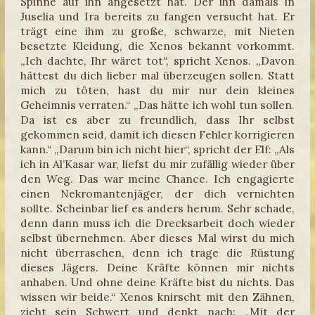
Spinne auf ihn angesetzt hat. Der ihn damals in
Juselia und Ira bereits zu fangen versucht hat. Er
trägt eine ihm zu große, schwarze, mit Nieten
besetzte Kleidung, die Xenos bekannt vorkommt.
„Ich dachte, Ihr wäret tot“, spricht Xenos. „Davon
hättest du dich lieber mal überzeugen sollen. Statt
mich zu töten, hast du mir nur dein kleines
Geheimnis verraten.“ „Das hätte ich wohl tun sollen.
Da ist es aber zu freundlich, dass Ihr selbst
gekommen seid, damit ich diesen Fehler korrigieren
kann.“ „Darum bin ich nicht hier“, spricht der Elf: „Als
ich in Al’Kasar war, liefst du mir zufällig wieder über
den Weg. Das war meine Chance. Ich engagierte
einen Nekromantenjäger, der dich vernichten
sollte. Scheinbar lief es anders herum. Sehr schade,
denn dann muss ich die Drecksarbeit doch wieder
selbst übernehmen. Aber dieses Mal wirst du mich
nicht überraschen, denn ich trage die Rüstung
dieses Jägers. Deine Kräfte können mir nichts
anhaben. Und ohne deine Kräfte bist du nichts. Das
wissen wir beide.“ Xenos knirscht mit den Zähnen,
zieht sein Schwert und denkt nach: „Mit der