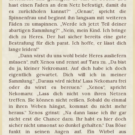
hast einen Faden an dem Netz befestigt, damit du
es zurückholen kannst?“ „Genau“, spricht die
Spinnenfrau und beginnt ihn langsam mit weiteren
Fäden zu umspinnen. „Werde ich jetzt Teil deiner
abartigen Sammlung?“ „Nein, mein Kind. Ich bringe
dich zu Heres. Der hat sicher bereits eine gute
Bestrafung für dich parat. Ich hoffe, er lässt dich
lange leiden!“
„Dann wirst du uns wohl beide Heres ausliefern
müssen“, ruft Xenos und rennt auf Tara zu. „Da bist
du ja, kleiner Nekromant. Auf dich habe ich doch
eigentlich gewartet. Dich will ich in meiner
Sammlung.“ „Daraus wird nichts! Lass Nekomaru frei
oder du wirst es bereuen.“ „Xenos“, spricht
Nekomaru: „Lass dich nicht von ihren Netzen
treffen. Sie können nicht reißen. Sobald du einmal
in ihren Weben hängst, kommst du nicht mehr
heraus.“ Xenos grinst: „Na dann lasse ich ihr gar
nicht erst die Chance dazu. Ihr habt es hier doch
sicher nicht umsonst so dunkel gehalten.“ Das Böse
funkt in seinen Augen auf. Ein Wirbel aus