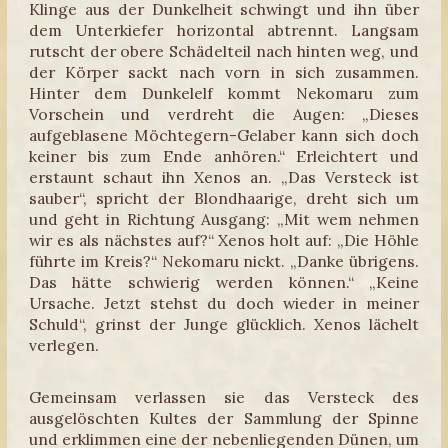
Klinge aus der Dunkelheit schwingt und ihn über
dem Unterkiefer horizontal abtrennt. Langsam
rutscht der obere Schädelteil nach hinten weg, und
der Körper sackt nach vorn in sich zusammen.
Hinter dem Dunkelelf kommt Nekomaru zum
Vorschein und verdreht die Augen: „Dieses
aufgeblasene Möchtegern-Gelaber kann sich doch
keiner bis zum Ende anhören.“ Erleichtert und
erstaunt schaut ihn Xenos an. „Das Versteck ist
sauber“, spricht der Blondhaarige, dreht sich um
und geht in Richtung Ausgang: „Mit wem nehmen
wir es als nächstes auf?“ Xenos holt auf: „Die Höhle
führte im Kreis?“ Nekomaru nickt. „Danke übrigens.
Das hätte schwierig werden können.“ „Keine
Ursache. Jetzt stehst du doch wieder in meiner
Schuld“, grinst der Junge glücklich. Xenos lächelt
verlegen.
Gemeinsam verlassen sie das Versteck des
ausgelöschten Kultes der Sammlung der Spinne
und erklimmen eine der nebenliegenden Dünen, um