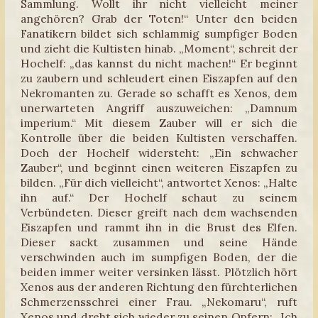
Sammlung. Wollt ihr nicht vielleicht meiner
angehören? Grab der Toten!“ Unter den beiden
Fanatikern bildet sich schlammig sumpfiger Boden
und zieht die Kultisten hinab. „Moment“, schreit der
Hochelf: „das kannst du nicht machen!“ Er beginnt
zu zaubern und schleudert einen Eiszapfen auf den
Nekromanten zu. Gerade so schafft es Xenos, dem
unerwarteten Angriff auszuweichen: „Damnum
imperium.“ Mit diesem Zauber will er sich die
Kontrolle über die beiden Kultisten verschaffen.
Doch der Hochelf widersteht: „Ein schwacher
Zauber“, und beginnt einen weiteren Eiszapfen zu
bilden. „Für dich vielleicht“, antwortet Xenos: „Halte
ihn auf.“ Der Hochelf schaut zu seinem
Verbündeten. Dieser greift nach dem wachsenden
Eiszapfen und rammt ihn in die Brust des Elfen.
Dieser sackt zusammen und seine Hände
verschwinden auch im sumpfigen Boden, der die
beiden immer weiter versinken lässt. Plötzlich hört
Xenos aus der anderen Richtung den fürchterlichen
Schmerzensschrei einer Frau. „Nekomaru“, ruft
Xenos und dreht sich wieder zu seinen Opfern: „Ich