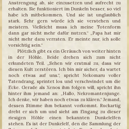
Anstrengung ab, sie einzusetzen und aufrecht zu
erhalten. Sie funktioniert im Dunkeln besser, so viel
habe ich mitbekommen. Und sie ist unglaublich
stark. Sehr gern würde ich sie verstehen und
meistern. Vielleicht muss ich meine Totenform
dann gar nicht mehr dafür nutzen.“ „Papa hat mir
nicht mehr dazu verraten. Er meinte nur, ich solle
vorsichtig sein.“
Plötzlich gibt es ein Geräusch von weiter hinten
in der Höhle. Beide drehen sich zum nicht
erkundeten Teil. „Sehen wir erstmal zu, dass wir
diesen Kult zerstören. Ich bin mir sicher, da wartet
noch etwas auf uns.“, spricht Nekomaru voller
Tatendrang, sprintet los und verschwindet um die
Ecke. Gerade als Xenos ihm folgen will, spricht ihn
hinter ihm jemand an: „Hallo, Nekromantenjunge.
Ich denke, wir haben noch etwas zu klären.“ Jemand,
dessen Stimme ihm bekannt vorkommt. Ruckartig
dreht er sich um und sieht am Eingang zu dieser
riesigen Höhle einen bekannten Dunkelelfen
stehen. Es ist der Dunkelelf, den die Sammlung der