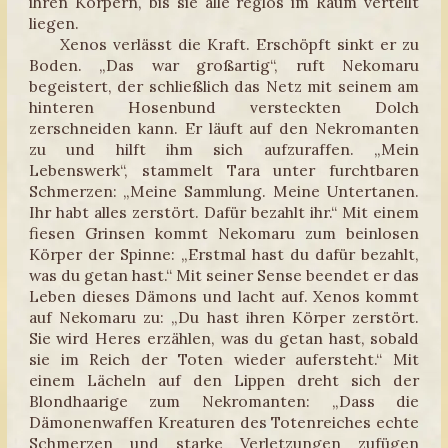
ihren Körpern, bis sie alle reglos im Raum verteilt
liegen.
Xenos verlässt die Kraft. Erschöpft sinkt er zu
Boden. „Das war großartig“, ruft Nekomaru
begeistert, der schließlich das Netz mit seinem am
hinteren Hosenbund versteckten Dolch
zerschneiden kann. Er läuft auf den Nekromanten
zu und hilft ihm sich aufzuraffen. „Mein
Lebenswerk“, stammelt Tara unter furchtbaren
Schmerzen: „Meine Sammlung. Meine Untertanen.
Ihr habt alles zerstört. Dafür bezahlt ihr.“ Mit einem
fiesen Grinsen kommt Nekomaru zum beinlosen
Körper der Spinne: „Erstmal hast du dafür bezahlt,
was du getan hast.“ Mit seiner Sense beendet er das
Leben dieses Dämons und lacht auf. Xenos kommt
auf Nekomaru zu: „Du hast ihren Körper zerstört.
Sie wird Heres erzählen, was du getan hast, sobald
sie im Reich der Toten wieder aufersteht.“ Mit
einem Lächeln auf den Lippen dreht sich der
Blondhaarige zum Nekromanten: „Dass die
Dämonenwaffen Kreaturen des Totenreiches echte
Schmerzen und starke Verletzungen zufügen