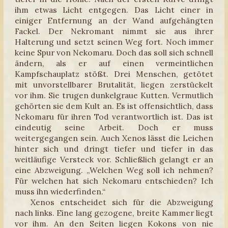
ihm etwas Licht entgegen. Das Licht einer in
einiger Entfernung an der Wand aufgehängten
Fackel. Der Nekromant nimmt sie aus ihrer
Halterung und setzt seinen Weg fort. Noch immer
keine Spur von Nekomaru. Doch das soll sich schnell
ändern, als er auf einen vermeintlichen
Kampfschauplatz stößt. Drei Menschen, getötet
mit unvorstellbarer Brutalität, liegen zerstückelt
vor ihm. Sie trugen dunkelgraue Kutten. Vermutlich
gehörten sie dem Kult an. Es ist offensichtlich, dass
Nekomaru für ihren Tod verantwortlich ist. Das ist
eindeutig seine Arbeit. Doch er muss
weitergegangen sein. Auch Xenos lässt die Leichen
hinter sich und dringt tiefer und tiefer in das
weitläufige Versteck vor. Schließlich gelangt er an
eine Abzweigung. „Welchen Weg soll ich nehmen?
Für welchen hat sich Nekomaru entschieden? Ich
muss ihn wiederfinden.“
Xenos entscheidet sich für die Abzweigung
nach links. Eine lang gezogene, breite Kammer liegt
vor ihm. An den Seiten liegen Kokons von nie