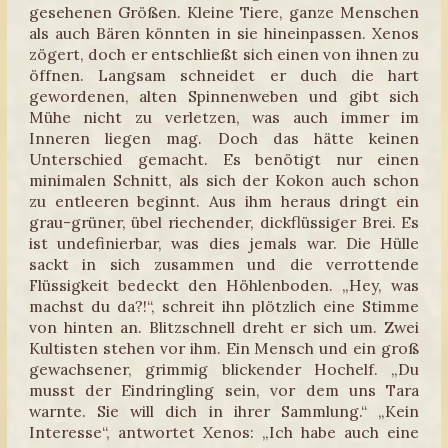
gesehenen Größen. Kleine Tiere, ganze Menschen
als auch Bären könnten in sie hineinpassen. Xenos
zögert, doch er entschließt sich einen von ihnen zu
öffnen. Langsam schneidet er duch die hart
gewordenen, alten Spinnenweben und gibt sich
Mühe nicht zu verletzen, was auch immer im
Inneren liegen mag. Doch das hätte keinen
Unterschied gemacht. Es benötigt nur einen
minimalen Schnitt, als sich der Kokon auch schon
zu entleeren beginnt. Aus ihm heraus dringt ein
grau-grüner, übel riechender, dickflüssiger Brei. Es
ist undefinierbar, was dies jemals war. Die Hülle
sackt in sich zusammen und die verrottende
Flüssigkeit bedeckt den Höhlenboden. „Hey, was
machst du da?!“, schreit ihn plötzlich eine Stimme
von hinten an. Blitzschnell dreht er sich um. Zwei
Kultisten stehen vor ihm. Ein Mensch und ein groß
gewachsener, grimmig blickender Hochelf. „Du
musst der Eindringling sein, vor dem uns Tara
warnte. Sie will dich in ihrer Sammlung.“ „Kein
Interesse“, antwortet Xenos: „Ich habe auch eine