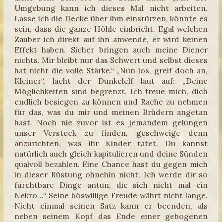
Umgebung kann ich dieses Mal nicht arbeiten.
Lasse ich die Decke über ihm einstürzen, könnte es
sein, dass die ganze Höhle einbricht. Egal welchen
Zauber ich direkt auf ihn anwende, er wird keinen
Effekt haben. Sicher bringen auch meine Diener
nichts. Mir bleibt nur das Schwert und selbst dieses
hat nicht die volle Stärke.“ „Nun los, greif doch an,
Kleiner“, lacht der Dunkelelf laut auf: „Deine
Möglichkeiten sind begrenzt. Ich freue mich, dich
endlich besiegen zu können und Rache zu nehmen
für das, was du mir und meinen Brüdern angetan
hast. Noch nie zuvor ist es jemandem gelungen
unser Versteck zu finden, geschweige denn
anzurichten, was ihr Kinder tatet. Du kannst
natürlich auch gleich kapitulieren und deine Sünden
qualvoll bezahlen. Eine Chance hast du gegen mich
in dieser Rüstung ohnehin nicht. Ich werde dir so
furchtbare Dinge antun, die sich nicht mal ein
Nekro…“ Seine böswillige Freude währt nicht lange.
Nicht einmal seinen Satz kann er beenden, als
neben seinem Kopf das Ende einer gebogenen