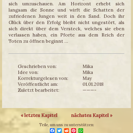
sich umzuschauen. Am Horizont erhebt sich
langsam die Sonne und wirft die Schatten der
zufriedenen Jungen weit in den Sand. Doch ihr
Glück über den Erfolg bleibt nicht ungestört, als
sich direkt über dem Versteck, welches sie eben
verlassen haben, ein Pforte aus dem Reich der
Toten zu öffnen beginnt …
Geschrieben von:
Mika
Idee von:
Mika
Korrekturgelesen von:
May
Veröffentlicht am:
01.01.2018
Zuletzt bearbeitet:
———-
« letztes Kapitel
nächstes Kapitel »
Teile, um uns zu unterstützen:
Facebook
Twitter
Reddit
Pinterest
WhatsApp