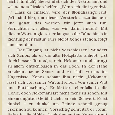
leicht für dich“, überwindet sich der Nekromant und
will seinem Rivalen helfen: „Wenn ich dir irgendwie
…“ „Lass es einfach“, wird der Blondhaarige laut:
„Wir sind hier, um dieses Versteck auszuräuchern
und genau das werden wir jetzt auch tun.
Vernichten wir alles, was wir darin finden!“ Mit
diesen Worten gleitet er langsam die Düne hinab in
Richtung der Falltür. Kurz bleibt Xenos stehen, folgt
ihm aber dann.
„Der Eingang ist nicht verschlossen“, wundert
sich Xenos, als er die alte Holzplatte anhebt. „Ist
doch besser für uns“, spricht Nekomaru und springt
zu allem entschlossen in das Loch. In der Hand
erscheint seine Sense und er läuft voraus ins
Ungewisse. Xenos schaut ihm nach: „Nekomaru
lässt sich von seiner Wut antreiben. Von seiner Wut
und Enttäuschung.“ Er klettert ebenfalls in die
Höhle, doch Nekomaru ist nicht mehr zu sehen. Mit
einem unguten Gefühlt zieht er sein Schwert. Es ist
dunkel – zu dunkel um Feinde schnell genug
erkennen zu können. Vorsichtig schreitet er voran,
tiefer in die Höhle. Nach der ersten Kurve dringt