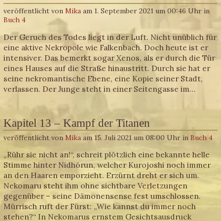
veröffentlicht von
Mika
am 1. September 2021 um 00:46 Uhr in
Buch 4
Der Geruch des Todes liegt in der Luft. Nicht unüblich für
eine aktive Nekropole wie Falkenbach. Doch heute ist er
intensiver. Das bemerkt sogar Xenos, als er durch die Tür
eines Hauses auf die Straße hinaustritt. Durch sie hat er
seine nekromantische Ebene, eine Kopie seiner Stadt,
verlassen. Der Junge steht in einer Seitengasse im…
Kapitel 13 – Kampf der Titanen
veröffentlicht von
Mika
am 15. Juli 2021 um 08:00 Uhr in
Buch 4
„Rühr sie nicht an!“, schreit plötzlich eine bekannte helle
Stimme hinter Nidhörun, welcher Kurojoshi noch immer
an den Haaren emporzieht. Erzürnt dreht er sich um.
Nekomaru steht ihm ohne sichtbare Verletzungen
gegenüber – seine Dämonensense fest umschlossen.
Mürrisch ruft der Fürst: „Wie kannst du immer noch
stehen?“ In Nekomarus ernstem Gesichtsausdruck